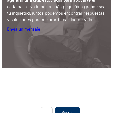
agendar una cita
, estoy aquí para apoyarte en
cada paso. No importa cuán pequeña o grande sea
tu inquietud, juntos podemos encontrar respuestas
y soluciones para mejorar tu calidad de vida.
Envía un mensaje
B
Buscar